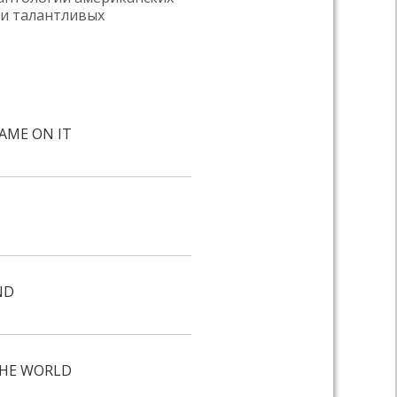
ии талантливых
AME ON IT
ND
THE WORLD