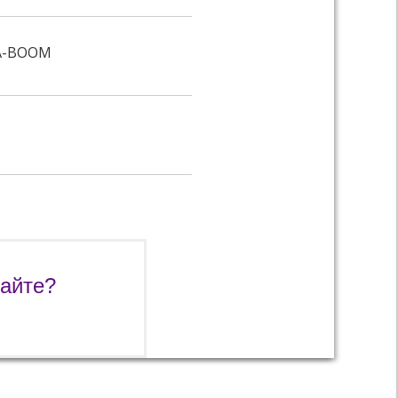
A-BOOM
сайте?