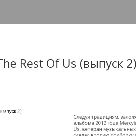
he Rest Of Us (выпуск 2
Следуя традициям, зало
альбома 2012 года Mercyla
Us, ветеран музыкальны
сделал вторую подборку 