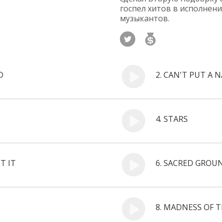
госпел хитов в исполнен
музыкантов.
D
2.
CAN'T PUT A N
4.
STARS
NT IT
6.
SACRED GROU
8.
MADNESS OF 