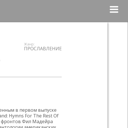
ПРОСЛАВЛЕНИЕ
)
женным в первом выпуске
nd: Hymns For The Rest Of
х фронтов Фил Мадейра
антологии американских