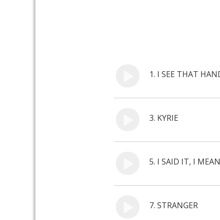
1.
I SEE THAT HAN
3.
KYRIE
5.
I SAID IT, I MEA
7.
STRANGER